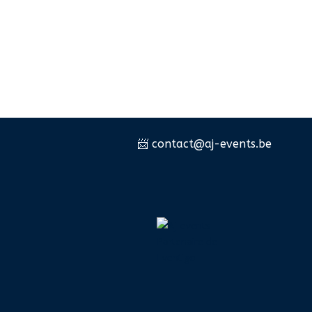
📨 c
ontact@aj-events.be