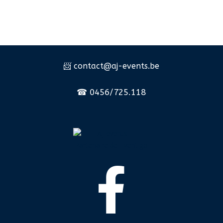
📨 c
ontact@aj-events.be
☎
0456/725.118
