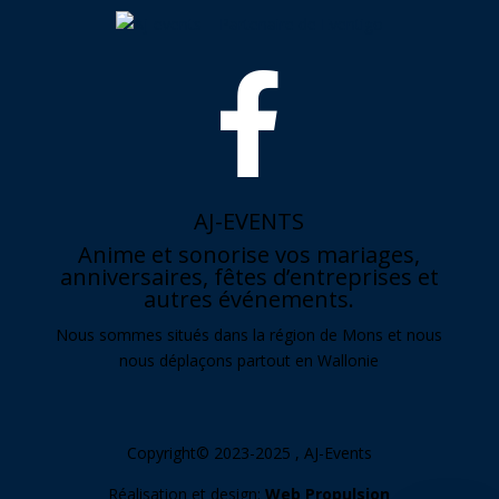

AJ-EVENTS
Anime et sonorise vos mariages,
anniversaires, fêtes d’entreprises et
autres événements.
Nous sommes situés dans la région de Mons et nous
nous déplaçons partout en Wallonie
Copyright© 2023-2025 , AJ-Events
Réalisation et design:
Web Propulsion