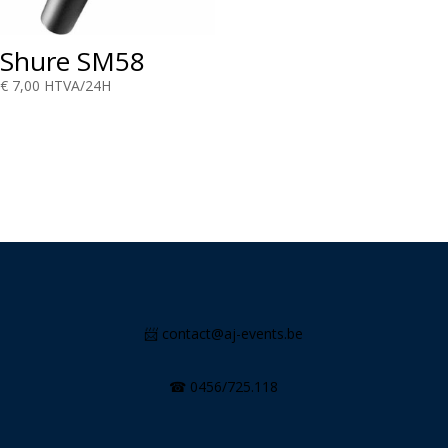
Shure SM58
€
7,00
HTVA/24H
📨 c
ontact@aj-events.be
☎
0456/725.118